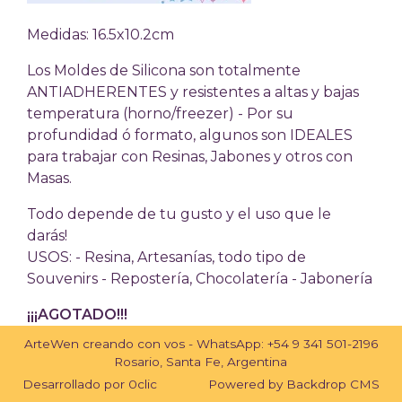
Medidas: 16.5x10.2cm
Los Moldes de Silicona son totalmente
ANTIADHERENTES y resistentes a altas y bajas
temperatura (horno/freezer) - Por su
profundidad ó formato, algunos son IDEALES
para trabajar con Resinas, Jabones y otros con
Masas.
Todo depende de tu gusto y el uso que le
darás!
USOS: - Resina, Artesanías, todo tipo de
Souvenirs - Repostería, Chocolatería - Jabonería
¡¡¡AGOTADO!!!
ArteWen creando con vos - WhatsApp:
+54 9 341 501-2196
Rosario, Santa Fe, Argentina
Desarrollado por
0clic
Powered by
Backdrop CMS