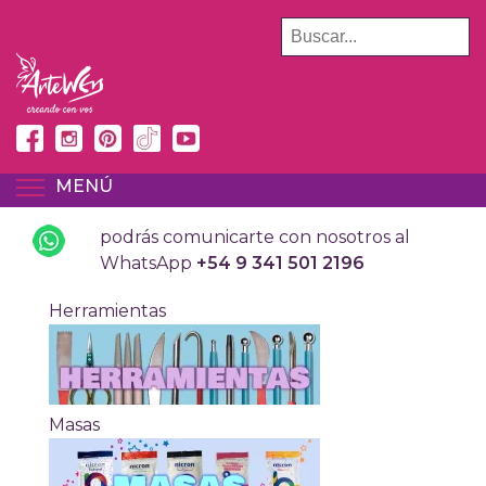
Pasar
BUSCAR
al
contenido
principal
MENÚ
TOGGLE MENU VISIBILITY
podrás comunicarte con nosotros al
WhatsApp
+54 9 341 501 2196
Herramientas
Masas