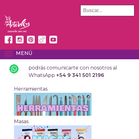
Pasar
BUSCAR
al
contenido
principal
MENÚ
TOGGLE MENU VISIBILITY
podrás comunicarte con nosotros al
WhatsApp
+54 9 341 501 2196
Herramientas
Masas