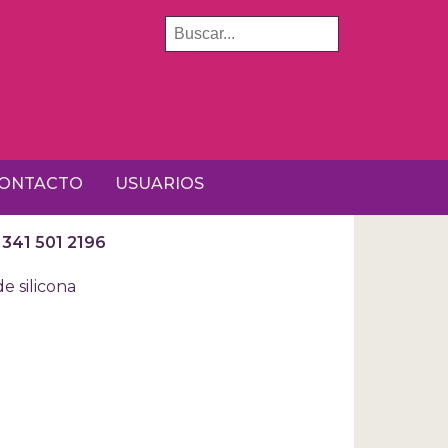
BUSCAR
ONTACTO
USUARIOS
 341 501 2196
e silicona