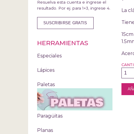
Resuelva esta cuenta e ingrese el
resultado. Por ej. para 1+3, ingrese 4.
La cl
Tiene
15cm 
1.5m
HERRAMIENTAS
Acero
Especiales
CANT
Lápices
Paletas
Paragüitas
Planas