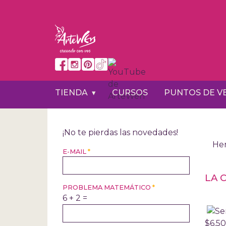
Pasar
al
contenido
principal
TIENDA
CURSOS
PUNTOS DE V
¡No te pierdas las novedades!
Her
E-MAIL
*
LA 
PROBLEMA MATEMÁTICO
*
6 + 2 =
$6.5